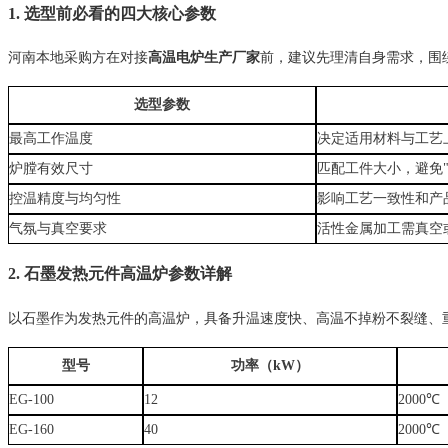
1. 选型前必看的四大核心参数
河南本地采购方在对接
高温电炉生产厂家
前，建议先理清自身需求，围
选型参数
最高工作温度
决定适用材料与工艺
炉膛有效尺寸
匹配工件大小，避免"
控温精度与均匀性
影响工艺一致性和产
气氛与真空要求
活性金属加工需真空
2. 石墨发热元件高温炉参数详解
以石墨作为发热元件的高温炉，具备升温速度快、高温不掉粉不裂缝、
型号
功率（kW）
EG-100
12
2000℃
EG-160
40
2000℃