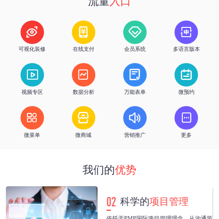
流量
入口
h
%
优质服务
客户续费率




可视化装修
在线支付
会员系统
多语言版本




视频专区
数据分析
万能表单
微预约




微菜单
微商城
营销推广
更多
我们的
优势
02
科学的
项目管理
紧
依托于PMP国际项目管理理念，从沟通策