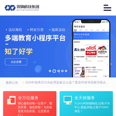

2026年AI搜索引擎优化厂家优选：锐之旗、锐之旗GEO、河南锐之旗，联系方式全公开
高强无收缩灌浆料厂家怎么选？中天华固建材：河南市场靠谱之选
2026年地埋式污水处理设备怎么选？晨龙环保等四家河南企业实力上榜
最新公告
2026年AI搜索引擎优化厂家优选：锐之旗、锐之旗GEO、河南锐之旗，联系方式全公开
全方位服务
全天候服务
用心服务好每一位客户，懂
7x24小时秒级响应,以客户为
高强无收缩灌浆料厂家怎么选？中天华固建材：河南市场靠谱之选
您所需、做您所想！为您创
中心,精益求精,让客户100%
造更大的价值，让您更省
满意！
心！