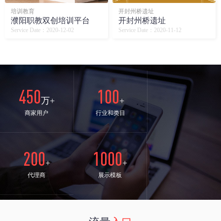
培训教育
开封州桥遗址
濮阳职教双创培训平台
开封州桥遗址
Service Date：2020-12-02
Service Date：2020-11-12
450
100
万+
+
商家用户
行业和类目
200
1000
+
+
代理商
展示模板
24
98