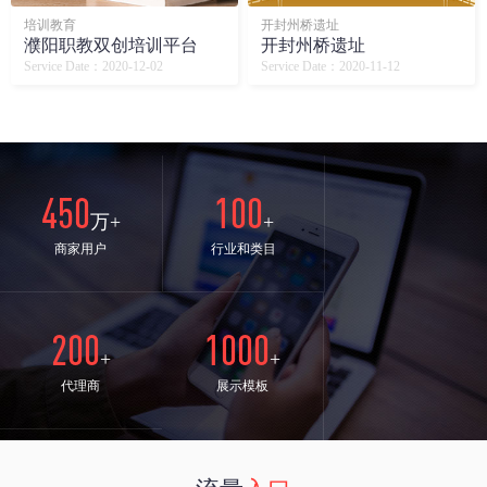
培训教育
开封州桥遗址
濮阳职教双创培训平台
开封州桥遗址
Service Date：2020-12-02
Service Date：2020-11-12
450
100
万+
+
商家用户
行业和类目
200
1000
+
+
代理商
展示模板
24
98