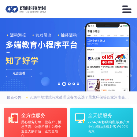

2026年AI搜索引擎优化厂家优选：锐之旗、锐之旗GEO、河南锐之旗，联系方式全公开
高强无收缩灌浆料厂家怎么选？中天华固建材：河南市场靠谱之选
2026年地埋式污水处理设备怎么选？晨龙环保等四家河南企业实力上榜
最新公告
2026年AI搜索引擎优化厂家优选：锐之旗、锐之旗GEO、河南锐之旗，联系方式全公开
全方位服务
全天候服务
用心服务好每一位客户，懂
7x24小时秒级响应,以客户为
高强无收缩灌浆料厂家怎么选？中天华固建材：河南市场靠谱之选
您所需、做您所想！为您创
中心,精益求精,让客户100%
造更大的价值，让您更省
满意！
心！