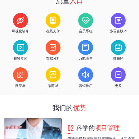
流量
入口
h
%
优质服务
客户续费率




可视化装修
在线支付
会员系统
多语言版本




视频专区
数据分析
万能表单
微预约




微菜单
微商城
营销推广
更多
我们的
优势
02
科学的
项目管理
紧
依托于PMP国际项目管理理念，从沟通策