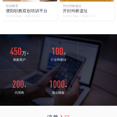
培训教育
开封州桥遗址
濮阳职教双创培训平台
开封州桥遗址
Service Date：2020-12-02
Service Date：2020-11-12
450
100
万+
+
商家用户
行业和类目
200
1000
+
+
代理商
展示模板
24
98