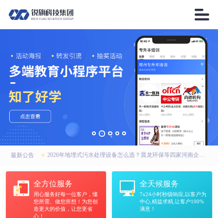

2026年AI搜索引擎优化厂家优选：锐之旗、锐之旗GEO、河南锐之旗，联系方式全公开
高强无收缩灌浆料厂家怎么选？中天华固建材：河南市场靠谱之选
2026年地埋式污水处理设备怎么选？晨龙环保等四家河南企业实力上榜
最新公告
2026年AI搜索引擎优化厂家优选：锐之旗、锐之旗GEO、河南锐之旗，联系方式全公开
全方位服务
全天候服务
用心服务好每一位客户，懂
7x24小时秒级响应,以客户为
高强无收缩灌浆料厂家怎么选？中天华固建材：河南市场靠谱之选
您所需、做您所想！为您创
中心,精益求精,让客户100%
造更大的价值，让您更省
满意！
心！