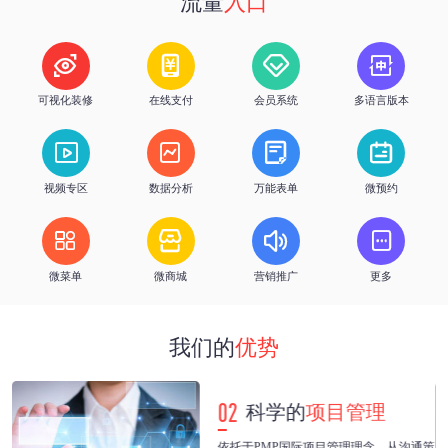
流量
入口
h
%
优质服务
客户续费率




可视化装修
在线支付
会员系统
多语言版本




视频专区
数据分析
万能表单
微预约




微菜单
微商城
营销推广
更多
我们的
优势
02
科学的
项目管理
紧
依托于PMP国际项目管理理念，从沟通策