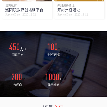
培训教育
开封州桥遗址
濮阳职教双创培训平台
开封州桥遗址
Service Date：2020-12-02
Service Date：2020-11-12
450
100
万+
+
商家用户
行业和类目
200
1000
+
+
代理商
展示模板
24
98