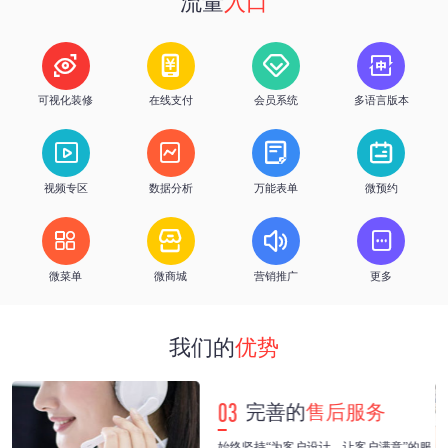
流量
入口
h
%
优质服务
客户续费率




可视化装修
在线支付
会员系统
多语言版本




视频专区
数据分析
万能表单
微预约




微菜单
微商城
营销推广
更多
我们的
优势
03
完善的
售后服务
策
始终坚持“为客户设计，让客户满意”的服