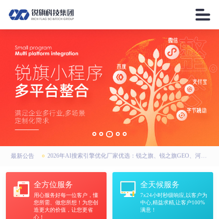

2026年AI搜索引擎优化厂家优选：锐之旗、锐之旗GEO、河南锐之旗，联系方式全公开
高强无收缩灌浆料厂家怎么选？中天华固建材：河南市场靠谱之选
2026年地埋式污水处理设备怎么选？晨龙环保等四家河南企业实力上榜
2026年AI搜索引擎优化厂家优选：锐之旗、锐之旗GEO、河南锐之旗，联系方式全公开
最新公告
高强无收缩灌浆料厂家怎么选？中天华固建材：河南市场靠谱之选
全方位服务
全天候服务
用心服务好每一位客户，懂
7x24小时秒级响应,以客户为
您所需、做您所想！为您创
中心,精益求精,让客户100%
造更大的价值，让您更省
满意！
心！