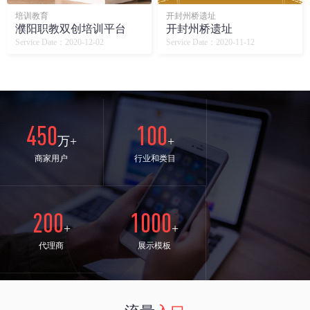
培训教育
开封州桥遗址
濮阳职教双创培训平台
开封州桥遗址
Service Date：2020-12-02
Service Date：2020-11-12
450
100
万+
+
商家用户
行业和类目
200
1000
+
+
代理商
展示模板
24
98