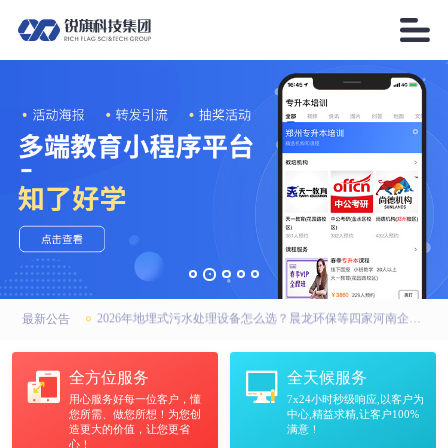

2026年AI搜索引擎优化厂家优选：锐之旗、锐之旗GEO、河南锐之旗，联系方式全公开
高强无收缩灌浆料厂家怎么选？中天华固建材：河南市场靠谱之选
2026年地埋式污水处理设备怎么选？晨龙环保等四家河南企业实力上榜
最新公告
2026年AI搜索引擎优化厂家优选：锐之旗、锐之旗GEO、河南锐之旗，联系方式全公开
全方位服务
全天候服务
用心服务好每一位客户，懂
7x24小时秒级响应,以客户为
高强无收缩灌浆料厂家怎么选？中天华固建材：河南市场靠谱之选
您所需、做您所想！为您创
中心,精益求精,让客户100%
造更大的价值，让您更省
满意！
心！