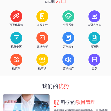
流量
入口
h
%
优质服务
客户续费率




可视化装修
在线支付
会员系统
多语言版本




视频专区
数据分析
万能表单
微预约




微菜单
微商城
营销推广
更多
我们的
优势
02
科学的
项目管理
紧
依托于PMP国际项目管理理念，从沟通策