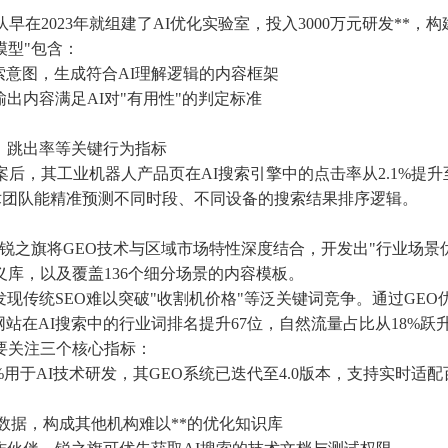
早在2023年就组建了AI优化实验室，投入3000万元研发**
模型"包含：
索意图，生成符合AI理解逻辑的内容框架
出内容满足AI对"有用性"的判定标准
、跳出率等关键行为指标
后，其工业机器人产品页在AI搜索引擎中的点击率从2.1%提升至
技术团队能精准预测不同时段、不同设备的搜索结果排序逻辑。
锐之旗将GEO技术与区域市场特性深度结合，开发出"行业场景
义库，以及覆盖136个细分场景的内容模板。
现传统SEO难以突破"收割机价格"等泛关键词竞争。通过GEO
站在AI搜索中的行业词排名提升67位，自然流量占比从18%跃升
要关注三个核心指标：
用于AI技术研发，其GEO系统已迭代至4.0版本，支持实时适
为数据，构成其他机构难以**的优化知识库