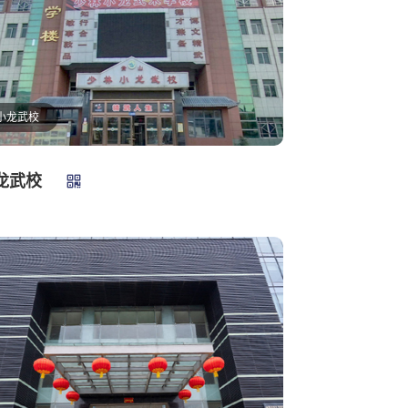
小龙武校
龙武校