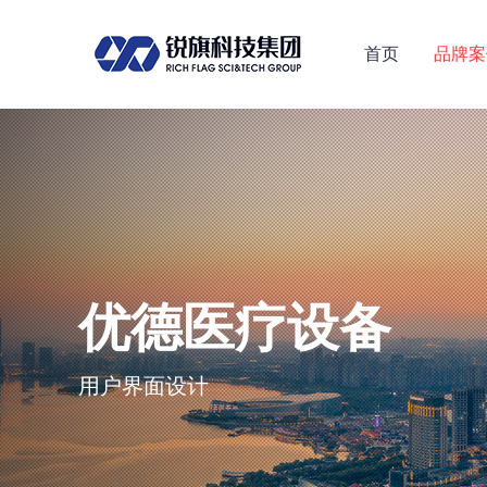
首页
品牌案
优德医疗设备
用户界面设计