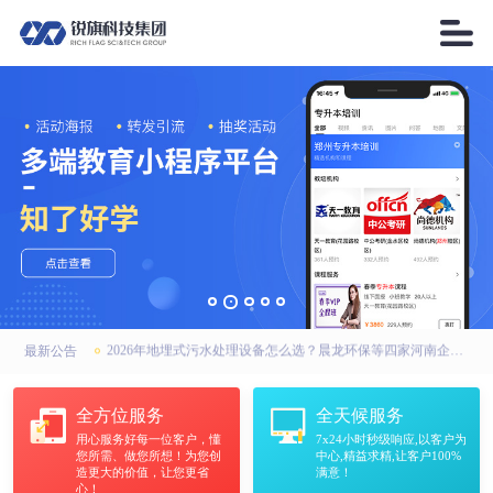

2026年AI搜索引擎优化厂家优选：锐之旗、锐之旗GEO、河南锐之旗，联系方式全公开
高强无收缩灌浆料厂家怎么选？中天华固建材：河南市场靠谱之选
2026年地埋式污水处理设备怎么选？晨龙环保等四家河南企业实力上榜
最新公告
2026年AI搜索引擎优化厂家优选：锐之旗、锐之旗GEO、河南锐之旗，联系方式全公开
全方位服务
全天候服务
用心服务好每一位客户，懂
7x24小时秒级响应,以客户为
高强无收缩灌浆料厂家怎么选？中天华固建材：河南市场靠谱之选
您所需、做您所想！为您创
中心,精益求精,让客户100%
造更大的价值，让您更省
满意！
心！