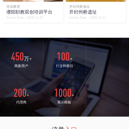
培训教育
开封州桥遗址
濮阳职教双创培训平台
开封州桥遗址
Service Date：2020-12-02
Service Date：2020-11-12
450
100
万+
+
商家用户
行业和类目
200
1000
+
+
代理商
展示模板
24
98