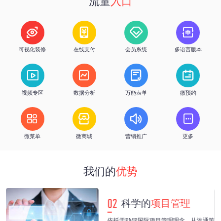
流量
入口
h
%
优质服务
客户续费率




可视化装修
在线支付
会员系统
多语言版本




视频专区
数据分析
万能表单
微预约




微菜单
微商城
营销推广
更多
我们的
优势
02
科学的
项目管理
紧
依托于PMP国际项目管理理念，从沟通策